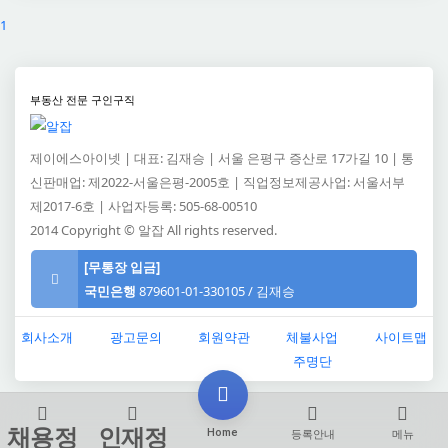
1
부동산 전문 구인구직
제이에스아이넷 | 대표: 김재승 | 서울 은평구 증산로 17가길 10 | 통
신판매업: 제2022-서울은평-2005호 | 직업정보제공사업: 서울서부
제2017-6호 | 사업자등록: 505-68-00510
2014 Copyright © 알잡 All rights reserved.
[무통장 입금]
알잡 고객센터
국민은행
879601-01-330105 / 김재승
Tel: 070-8671-7229
/
메일: support@jsinet.co.kr
회사소개
광고문의
회원약관
체불사업
사이트맵
주명단
채용정
인재정
Home
등록안내
메뉴