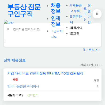
채용
부동산 전문
채용공
회
로
정보
고 등록
원
구인구직
그
등록안
가
인재
인
내
입
정보
회원가입
근무처
로그인
지도
근무처 지도
전체 채용정보
전체 : 1건 (1 / 1)
기업 대상 무료 안전컨설팅 안내 TM, 주5일 칼퇴보장
새창
채용
시
한국나눔안전 주식회사
서울시 구로구
급여협의