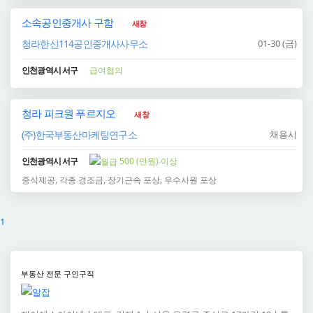
소속공인중개사 구함
새창
청라한신114공인중개사사무소
01-30 (금)
인천광역시 서구
급여협의
청라 피크원 푸르지오
새창
(주)한국부동산마케팅연구소
채용시
인천광역시 서구
500 (만원) 이상
중식제공, 각종 경조금, 장기근속 포상, 우수사원 포상
1
부동산 전문 구인구직