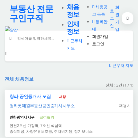
채용
부동산 전문
채용공
회
로
정보
고 등록
원
구인구직
그
등록안
가
인재
인
내
입
정보
회원가입
근무처
로그인
지도
근무처 지도
전체 채용정보
전체 : 3건 (1 / 1)
청라 공인중개사 모집
새창
청라롯데원부동산공인중개사사무소
채용시
인천광역시 서구
급여협의
인천2호선
가정
역, 7호선
석남
역
중식제공, 차량유류보조금, 주차비지원, 정기보너스