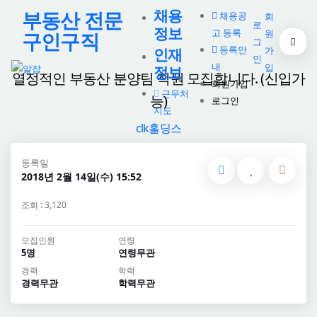
채용
부동산 전문
채용공
회
로
정보
고 등록
원
구인구직
그
등록안
가
인재
인
내
입
정보
열정적인 부동산 분양팀 직원 모집합니다. (신입가
회원가입
근무처
능)
로그인
지도
clk홀딩스
등록일
2018년 2월 14일(수) 15:52
조회 : 3,120
모집인원
연령
5명
연령무관
경력
학력
경력무관
학력무관