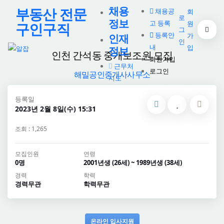
채용
부동산 전문
채용공
회
로
정보
고 등록
원
구인구직
그
등록안
가
인재
인
내
입
정보
인천 간석동 중개보조원 모집
회원가입
근무처
로그인
해밀공인중개사사무소
지도
등록일
2023년 2월 8일(수) 15:31
조회 : 1,265
모집인원
연령
0명
2001년생 (26세) ~ 1989년생 (38세)
경력
학력
경력무관
학력무관
온라인 입사지원