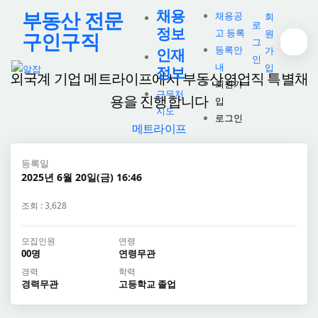
채용
부동산 전문
채용공
회
로
정보
고 등록
원
구인구직
그
등록안
가
인재
인
내
입
정보
외국계 기업 메트라이프에서 부동산영업직 특별채
회원가
근무처
용을 진행합니다
입
지도
로그인
메트라이프
등록일
2025년 6월 20일(금) 16:46
조회 : 3,628
모집인원
연령
00명
연령무관
경력
학력
경력무관
고등학교 졸업