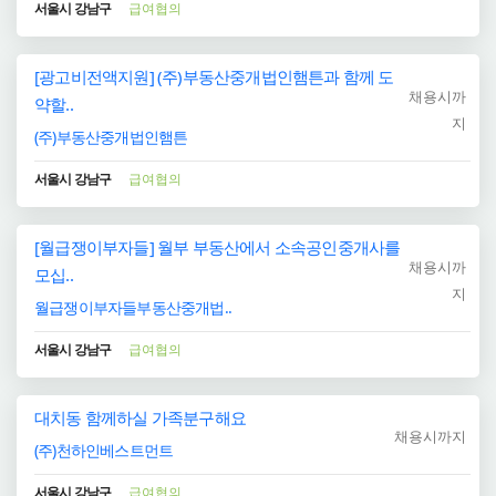
서울시 강남구
급여협의
[광고비전액지원] (주)부동산중개법인햄튼과 함께 도
채용시까
약할..
지
(주)부동산중개법인햄튼
서울시 강남구
급여협의
[월급쟁이부자들] 월부 부동산에서 소속공인중개사를
채용시까
모십..
지
월급쟁이부자들부동산중개법..
서울시 강남구
급여협의
대치동 함께하실 가족분구해요
채용시까지
(주)천하인베스트먼트
서울시 강남구
급여협의