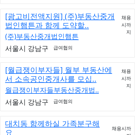
[광고비전액지원] (주)부동산중개
채용
법인햄튼과 함께 도약할..
시까
지
(주)부동산중개법인햄튼
서울시 강남구
급여협의
[월급쟁이부자들] 월부 부동산에
채용
서 소속공인중개사를 모십..
시까
지
월급쟁이부자들부동산중개법..
서울시 강남구
급여협의
대치동 함께하실 가족분구해
채용시까
요