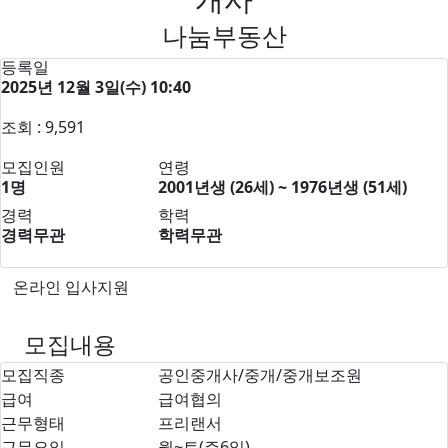
나눔부동산
등록일
2025년 12월 3일(수) 10:40
조회 : 9,591
모집인원
연령
1명
2001년생 (26세) ~ 1976년생 (51세)
경력
학력
경력무관
학력무관
온라인 입사지원
모집내용
모집직종
공인중개사/중개/중개보조원
급여
급여협의
근무형태
프리랜서
근무요일
월~토(주6일)