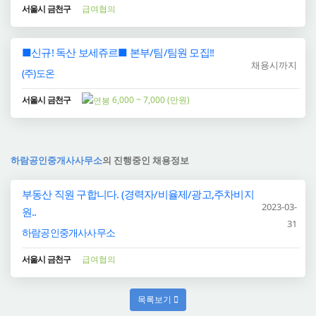
서울시 금천구
급여협의
■신규! 독산 보세쥬르■ 본부/팀/팀원 모집!!
채용시까지
(주)도온
서울시 금천구
6,000 ~ 7,000 (만원)
하람공인중개사사무소
의 진행중인 채용정보
부동산 직원 구합니다. (경력자/비율제/광고,주차비지
2023-03-
원..
31
하람공인중개사사무소
서울시 금천구
급여협의
목록보기