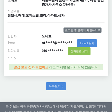
노태호
서울특별시 금천구 가산로5길 15, 하람 공인
중개사 사무소 (가산동)
사업내용
전월세,매매,오피스텔,빌라,아파트,상가,
로그인 후 연락처 확인하기
노태호
담당자
E-mail
nt*****@*****.***
E-mail 보기
전화번호
010-****-****
전화번호 보기
미디어
알잡 보고 전화 드렸어요
라고 하시면 문의가 더욱 쉽습니다.
목록보기
본 정보는 하람공인중개사사무소에서 제공한 자료이며, '알잡'은 기재된