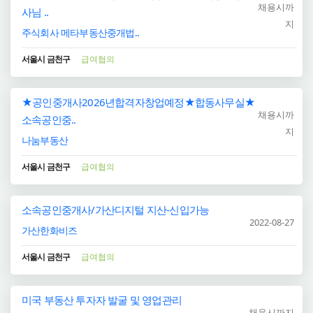
채용시까
사님 ..
지
주식회사 메타부동산중개법..
서울시 금천구
급여협의
★공인중개사2026년합격자창업예정★합동사무실★
채용시까
소속공인중..
지
나눔부동산
서울시 금천구
급여협의
소속공인중개사/가산디지털 지산-신입가능
2022-08-27
가산한화비즈
서울시 금천구
급여협의
미국 부동산 투자자 발굴 및 영업관리
채용시까지