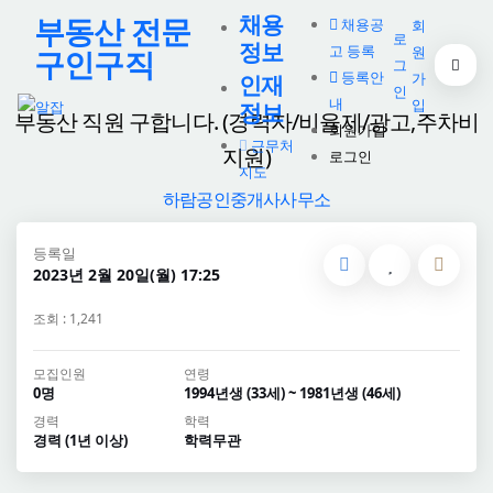
채용
부동산 전문
채용공
회
로
정보
고 등록
원
구인구직
그
등록안
가
인재
인
내
입
정보
부동산 직원 구합니다. (경력자/비율제/광고,주차비
회원가입
근무처
지원)
로그인
지도
하람공인중개사사무소
등록일
2023년 2월 20일(월) 17:25
조회 : 1,241
모집인원
연령
0명
1994년생 (33세) ~ 1981년생 (46세)
경력
학력
경력 (1년 이상)
학력무관