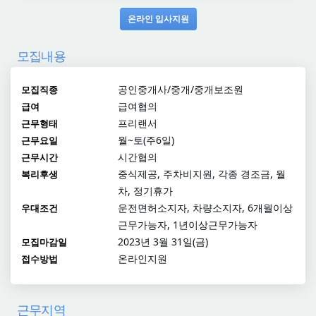
온라인 입사지원
모집내용
공인중개사/중개/중개보조원
모집직종
급여협의
급여
프리랜서
근무형태
월~토(주6일)
근무요일
시간협의
근무시간
중식제공, 주차비지원, 각종 경조금, 월
복리후생
차, 정기휴가
운전면허소지자, 차량소지자, 6개월이상
우대조건
근무가능자, 1년이상근무가능자
2023년 3월 31일(금)
모집마감일
온라인지원
접수방법
근무지역