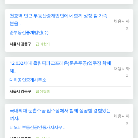
천호역 인근 부동산중개법인에서 함께 성장 할 가족
채용시까
분을 ..
지
준부동산중개법인(주)
서울시 강동구
급여협의
12,032세대 올림픽파크포레온(둔촌주공)입주장 함께
채용시까
해..
지
대하공인중개사무소
서울시 강동구
급여협의
국내최대 둔촌주공 입주장에서 함께 성공할 경험있는
채용시까
여자..
지
티오티부동산공인중개사사무..