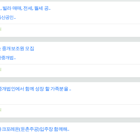
 빌라 매매, 전세, 월세 공..
산공인..
의
 중개보조원 모집
중개법..
의
개법인에서 함께 성장 할 가족분을 ..
의
픽파크포레온(둔촌주공)입주장 함께해..