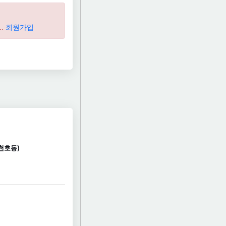
..
회원가입
천호동)