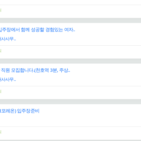
의
주장에서 함께 성공할 경험있는 여자..
사사무..
의
원 모집합니다.(천호역 3분, 주상..
사사무..
의
포레온) 입주장준비
의