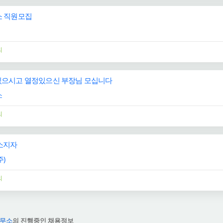
 직원모집
의
으시고 열정있으신 부장님 모십니다
소
의
소지자
)
의
무소
의 진행중인 채용정보