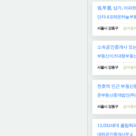
원,투룸, 상가, 아파트,
단지내포레온하늘부동
서울시 강동구
급여협
소속공인중개사 또는
부동산이즈대령부동산
서울시 강동구
급여협
천호역 인근 부동산중
준부동산중개법인(주)
서울시 강동구
급여협
12,032세대 올림
대하공인중개사무소