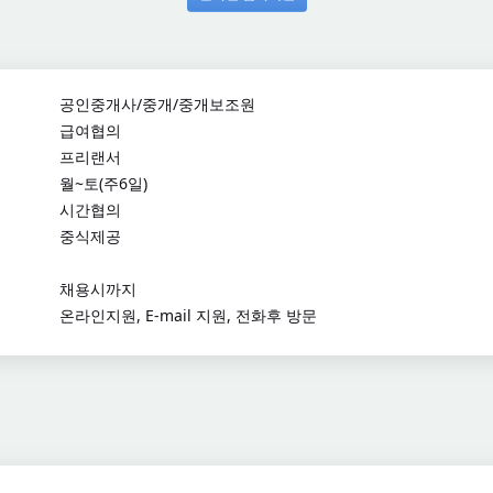
공인중개사/중개/중개보조원
급여협의
프리랜서
월~토(주6일)
시간협의
중식제공
채용시까지
온라인지원, E-mail 지원, 전화후 방문