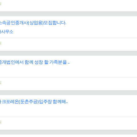
의
소속공인중개사(상업용)모집합니다.
사사무소
의
개법인에서 함께 성장 할 가족분을 ..
의
픽파크포레온(둔촌주공)입주장 함께해..
의