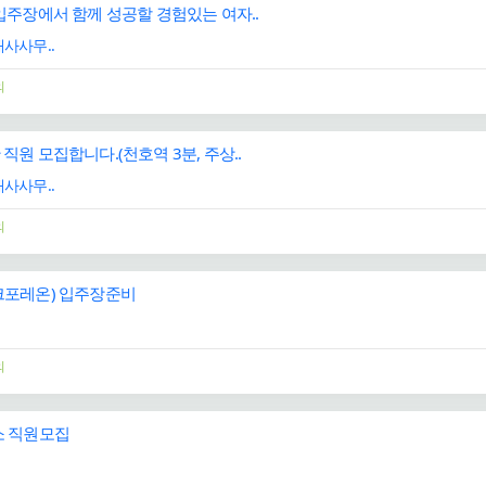
주장에서 함께 성공할 경험있는 여자..
사사무..
의
원 모집합니다.(천호역 3분, 주상..
사사무..
의
포레온) 입주장준비
의
 직원모집