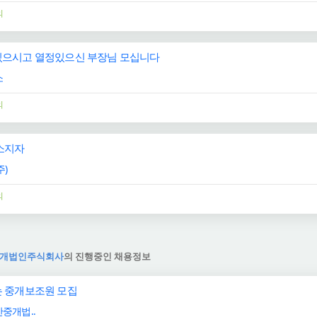
의
으시고 열정있으신 부장님 모십니다
소
의
소지자
)
의
개법인주식회사
의 진행중인 채용정보
 중개보조원 모집
중개법..