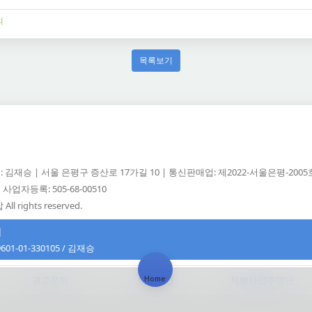
의
목록보기
 김재승 | 서울 은평구 증산로 17가길 10 | 통신판매업: 제2022-서울은평-200
사업자등록: 505-68-00510
All rights reserved.
]
601-01-330105 / 김재승
t.co.kr
광고문의
회원약관
체불사업주명단
Home