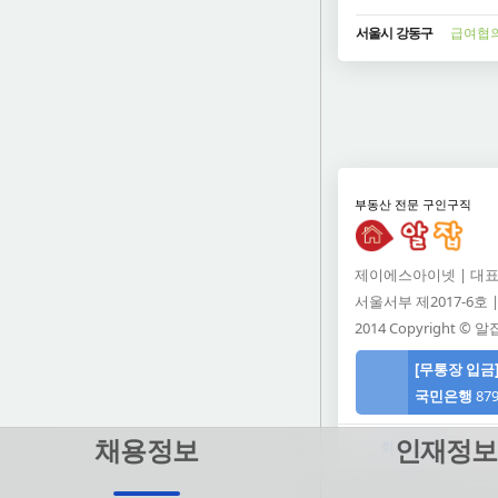
서울시 강동구
급여협
부동산 전문 구인구직
제이에스아이넷 | 대표:
서울서부 제2017-6호 | 
2014 Copyright © 알잡 
[무통장 입금
국민은행
879
알잡 고객센터
메일: support@jsine
채용정보
인재정보
회사소개