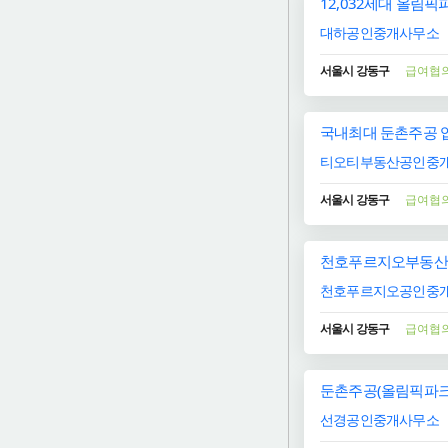
12,032세대 올림
대하공인중개사무소
서울시 강동구
급여협
국내최대 둔촌주공 입
티오티부동산공인중개
서울시 강동구
급여협
천호푸르지오부동산 직
천호푸르지오공인중개
서울시 강동구
급여협
둔촌주공(올림픽파크
선경공인중개사무소