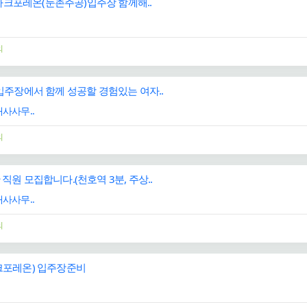
픽파크포레온(둔촌주공)입주장 함께해..
의
주장에서 함께 성공할 경험있는 여자..
사사무..
의
원 모집합니다.(천호역 3분, 주상..
사사무..
의
포레온) 입주장준비